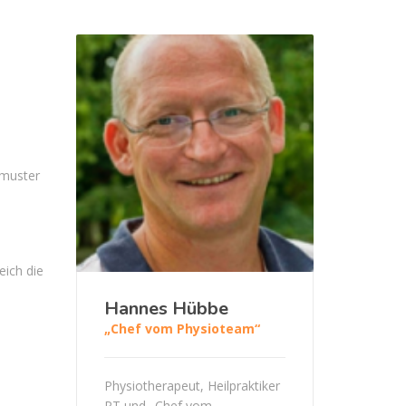
smuster
eich die
Hannes Hübbe
„Chef vom Physioteam“
Physiotherapeut, Heilpraktiker
PT und „Chef vom