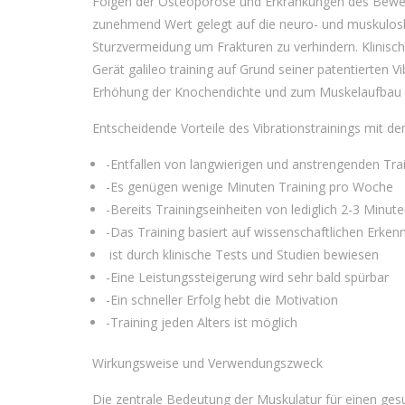
Folgen der Osteoporose und Erkrankungen des Bew
zunehmend Wert gelegt auf die neuro- und
muskulosk
Sturzvermeidung um Frakturen zu verhindern. Klinisc
Gerät
galileo training
auf Grund seiner patentierten Vi
Erhöhung der Knochendichte und zum Muskelaufbau f
Entscheidende Vorteile des Vibrationstrainings mit de
-Entfallen von langwierigen und anstrengenden Tra
-Es genügen wenige Minuten Training pro Woche
-Bereits Trainingseinheiten von lediglich 2-3 Minu
-Das Training basiert auf wissenschaftlichen Erken
ist durch klinische Tests und Studien bewiesen
-Eine Leistungssteigerung wird sehr bald spürbar
-Ein schneller Erfolg hebt die Motivation
-Training jeden Alters ist möglich
Wirkungsweise und Verwendungszweck
Die zentrale Bedeutung der Muskulatur für einen ges