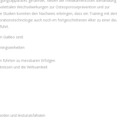
egungsapparates gefährdet. Neben der medikamentösen Behandlung 
elettalen
Wechselwirkungen zur
Osteoporoseprävention
und zur
he Studien konnten den Nachweis erbringen, dass ein Training mit de
brationstechnologie auch noch im fortgeschrittenen Alter zu einer deu
ührt.
m Galileo sind:
iningseinheiten
ten führten zu messbaren Erfolgen
ntnissen und die Wirksamkeit
unden und leistungsfähigen