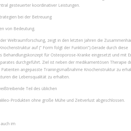
ntral gesteuerter
koordinativer
Leistungen.
strategien bei der Betreuung
ren von Bedeutung.
der Weltraumforschung, zeigt in den letzten Jahren die Zusammenh
nochenstruktur auf (” Form folgt der Funktion”).Gerade durch diese
als Behandlungskonzept für Osteoporose-Kranke eingesetzt und mit Er
arates durchgeführt. Ziel ist neben der medikamentösen Therapie d
s Patienten angepasste Trainingsmaßnahme Knochenstruktur zu erhal
uren die Lebensqualität zu erhalten.
eißtreibende Teil des üblichen
 Galileo-Produkten ohne große Mühe und Zeitverlust abgeschlossen.
 auch im