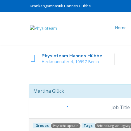
Krankengymnastik Hannes Hübbe
Home
Physioteam Hannes Hübbe
Heckmannufer 4, 10997 Berlin
Martina Glück
Job Title
Groups
Tags
Physiotherapeutin
Behandlung von Lageasy