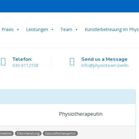
Praxis
Leistungen
Team
Künstlerbetreuung im Phy
Telefon:
Send us a Message
030 6112108
info@physioteam.berlin
Physiotherapeutin
mmetrie
Elternberatung
Gesundheitsexpertin