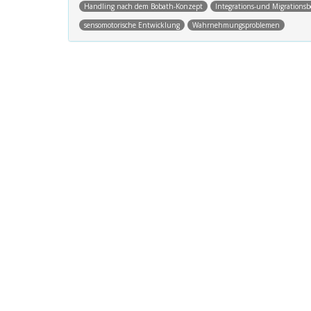
Handling nach dem Bobath-Konzept
Integrations-und Migrationsb
sensomotorische Entwicklung
Wahrnehmungsproblemen
Post navigation