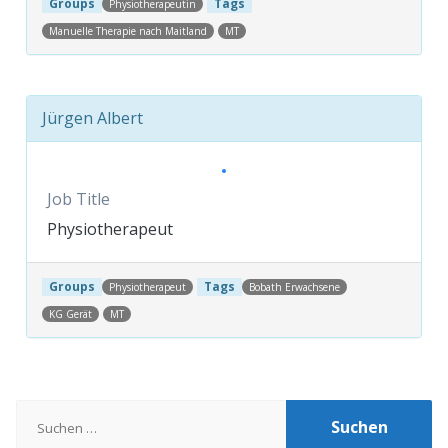
Groups
Tags
Physiotherapeutin
Manuelle Therapie nach Maitland
MT
Jürgen Albert
Job Title
Physiotherapeut
Groups
Tags
Physiotherapeut
Bobath Erwachsene
KG Gerät
MT
Post navigation
Suchen
nach: