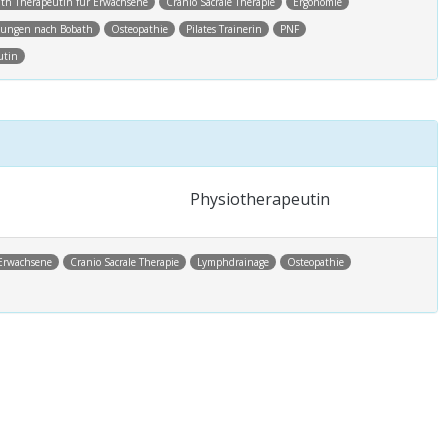
th Therapeutin für Erwachsene
Cranio Sacrale Therapie
Ergonomie
lungen nach Bobath
Osteopathie
Pilates Trainerin
PNF
utin
Physiotherapeutin
 Erwachsene
Cranio Sacrale Therapie
Lymphdrainage
Osteopathie