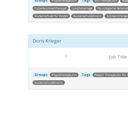
Groups
Tags
Physiotherapeutin
BIG-Therapeutin
Boba
Fußreflexzonentherapie
Lymphdrainage
Neurologische Behand
Rückenschule für Kinder
Rückenschullehrerin
Schmerztherpe
Doris Krieger
Job Title
Groups
Tags
Physiotherapeutin
Bobath Therapeutin für
Rückenschullehrerin
Post navigation