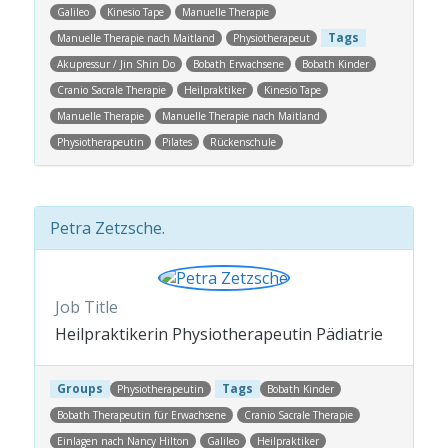
Galileo
Kinesio Tape
Manuelle Therapie
Tags
Manuelle Therapie nach Maitland
Physiotherapeut
Akupressur / Jin Shin Do
Bobath Erwachsene
Bobath Kinder
Cranio Sacrale Therapie
Heilpraktiker
Kinesio Tape
Manuelle Therapie
Manuelle Therapie nach Maitland
Physiotherapeutin
Pilates
Rückenschule
Petra Zetzsche.
Job Title
Heilpraktikerin Physiotherapeutin Pädiatrie
Groups
Tags
Physiotherapeutin
Bobath Kinder
Bobath Therapeutin für Erwachsene
Cranio Sacrale Therapie
Einlagen nach Nancy Hilton
Galileo
Heilpraktiker