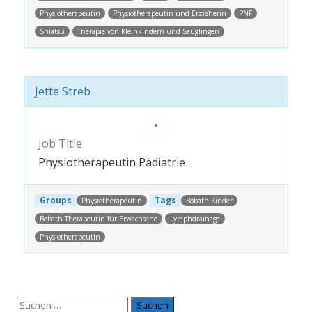
Physiotherapeutin
Physiotherapeutin und Erzieherin
PNF
Shiatsu
Therapie von Kleinkindern und Säuglingen
Jette Streb
Job Title
Physiotherapeutin Pädiatrie
Groups
Tags
Physiotherapeutin
Bobath Kinder
Bobath Therapeutin für Erwachsene
Lymphdrainage
Physiotherapeutin
Post navigation
Suchen