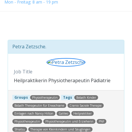
Mon - Freitag: 8 am - 19 pm
Petra Zetzsche.
Job Title
Heilpraktikerin Physiotherapeutin Pädiatrie
Groups
Tags
Physiotherapeutin
Bobath Kinder
Bobath Therapeutin für Erwachsene
Cranio Sacrale Therapie
Einlagen nach Nancy Hilton
Galileo
Heilpraktiker
Physiotherapeutin
Physiotherapeutin und Erzieherin
PNF
Shiatsu
Therapie von Kleinkindern und Säuglingen