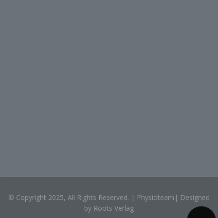
Heilpraktiker im Physioteam
Physiotherapie für Kinder und Säuglinge
© Copyright 2025, All Rights Reserved. | Physioteam| Designed
by Roots Verlag